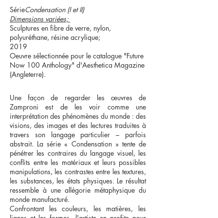
Série
Condensation (I et II)
Dimensions variées;
Sculptures en fibre de verre, nylon,
polyuréthane, résine acrylique;
2019
Oeuvre sélectionnée pour le catalogue "Future
Now 100 Anthology" d'Aesthetica Magazine
(Angleterre).
Une façon de regarder les œuvres de
Zamproni est de les voir comme une
interprétation des phénomènes du monde : des
visions, des images et des lectures traduites à
travers son langage particulier – parfois
abstrait. La série « Condensation » tente de
pénétrer les contraires du langage visuel, les
conflits entre les matériaux et leurs possibles
manipulations, les contrastes entre les textures,
les substances, les états physiques. Le résultat
ressemble à une allégorie métaphysique du
monde manufacturé.
Confrontant les couleurs, les matières, les
lignes et les formes, l'artiste en profite pour