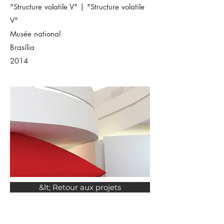
"Structure volatile V" | "
Structure volatile
V"
Musée national
Brasília
2014
&lt; Retour aux projets